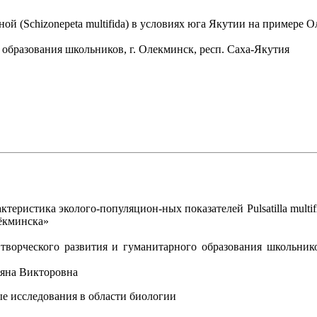
й (Schizonepeta multifida) в условиях юга Якутии на примере 
бразования школьников, г. Олекминск, респ. Саха-Якутия
еристика эколого-популяцион-ных показателей Pulsatilla multifida
лёкминска»
орческого развития и гуманитарного образования школьнико
ьяна Викторовна
е исследования в области биологии