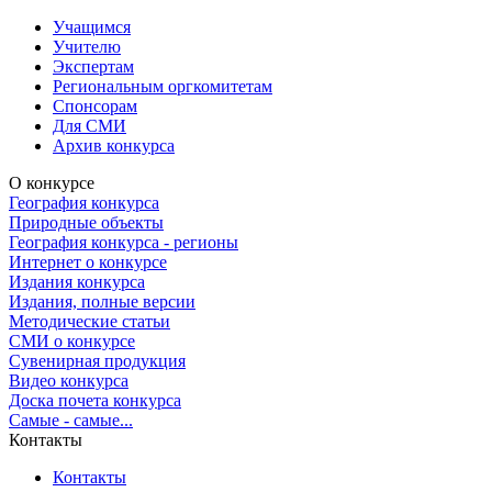
Учащимся
Учителю
Экспертам
Региональным оргкомитетам
Спонсорам
Для СМИ
Архив конкурса
О конкурсе
География конкурса
Природные объекты
География конкурса - регионы
Интернет о конкурсе
Издания конкурса
Издания, полные версии
Методические статьи
СМИ о конкурсе
Сувенирная продукция
Видео конкурса
Доска почета конкурса
Самые - самые...
Контакты
Контакты