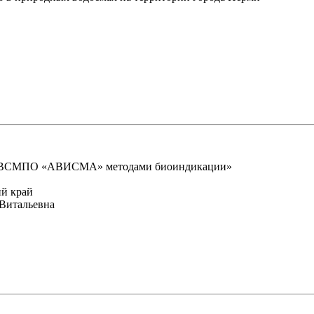
оло ВСМПО «АВИСМА» методами биоиндикации»
й край
Витальевна