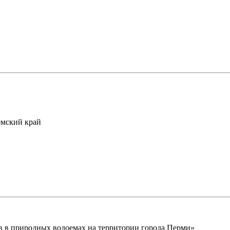
рмский край
в в природных водоемах на территории города Перми»