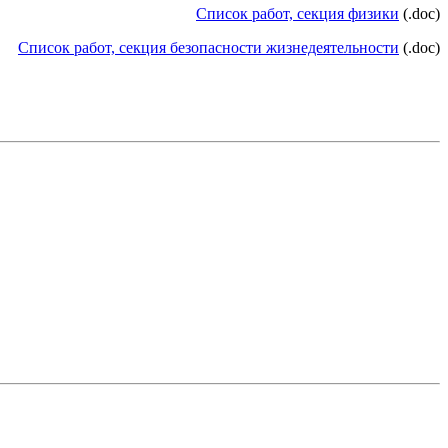
Cписок работ, секция физики
(.doc)
Cписок работ, секция безопасности жизнедеятельности
(.doc)