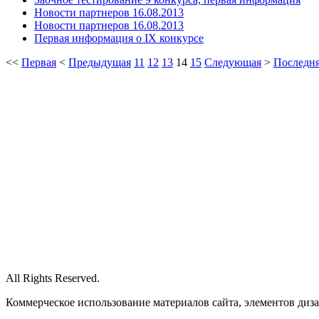
Новости партнеров 16.08.2013
Новости партнеров 16.08.2013
Первая информация о IX конкурсе
<<
Первая
<
Предыдущая
11
12
13
14
15
Следующая
>
Последн
All Rights Reserved.
Коммерческое использование материалов сайта, элементов диза