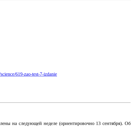
science/619-zao-test-7-izdanie
влены на следующей неделе (ориентировочно 13 сентября). Об