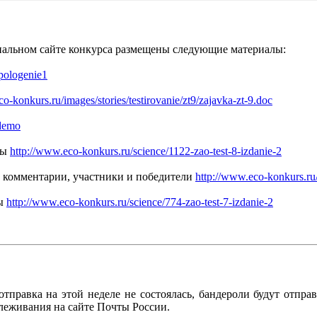
циальном сайте конкурса размещены следующие материалы:
pologenie1
o-konkurs.ru/images/stories/testirovanie/zt9/zajavka-zt-9.doc
/demo
ты
http://www.eco-konkurs.ru/science/1122-zao-test-8-izdanie-2
ы, комментарии, участники и победители
http://www.eco-konkurs.ru/
ты
http://www.eco-konkurs.ru/science/774-zao-test-7-izdanie-2
тправка на этой неделе не состоялась, бандероли будут отпра
леживания на сайте Почты России.