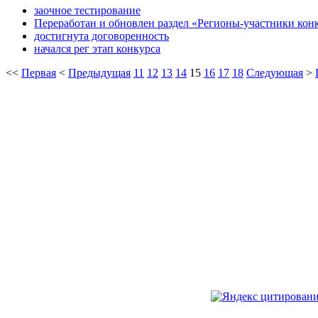
заочное тестирование
Переработан и обновлен раздел «Регионы-участники кон
достигнута договоренность
начался рег этап конкурса
<<
Первая
<
Предыдущая
11
12
13
14
15
16
17
18
Следующая
>