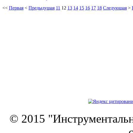
<<
Первая
<
Предыдущая
11
12
13
14
15
16
17
18
Следующая
>
© 2015 "Инструменталь