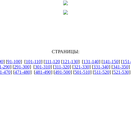
СТРАНИЦЫ:
90
] [
91-100
] [
101-110
] [
111-120
[
121-130
] [
131-140
] [
141-150
] [
151
1-290
] [
291-300
] [
301-310
] [
311-320
] [
321-330
] [
331-340
] [
341-350
] 
1-470
] [
471-480
] [
481-490
] [
491-500
] [
501-510
] [
511-520
] [
521-530
]