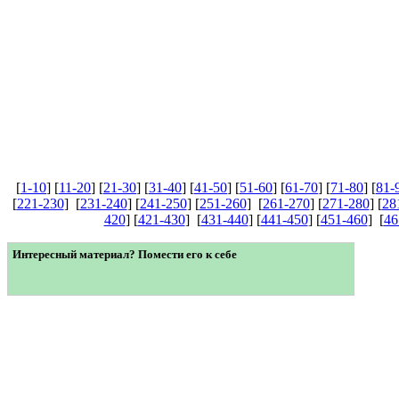
[
1-10
] [
11-20
] [
21-30
] [
31-40
] [
41-50
] [
51-60
] [
61-70
] [
71-80
] [
81-
[
221-230
] [
231-240
] [
241-250
] [
251-260
] [
261-270
] [
271-280
] [
28
420
] [
421-430
] [
431-440
] [
441-450
] [
451-460
] [
46
Интересный материал? Помести его к себе