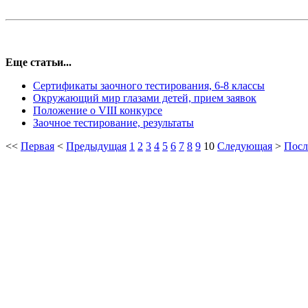
Еще статьи...
Сертификаты заочного тестирования, 6-8 классы
Окружающий мир глазами детей, прием заявок
Положение о VIII конкурсе
Заочное тестирование, результаты
<<
Первая
<
Предыдущая
1
2
3
4
5
6
7
8
9
10
Следующая
>
Посл