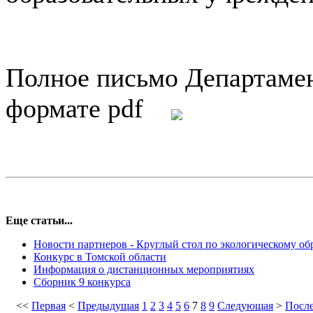
Полное письмо Департамен
формате pdf
Еще статьи...
Новости партнеров - Круглый стол по экологическому о
Конкурс в Томской области
Информация о дистанционных мероприятиях
Сборник 9 конкурса
<<
Первая
<
Предыдущая
1
2
3
4
5
6
7
8
9
Следующая
>
Посл