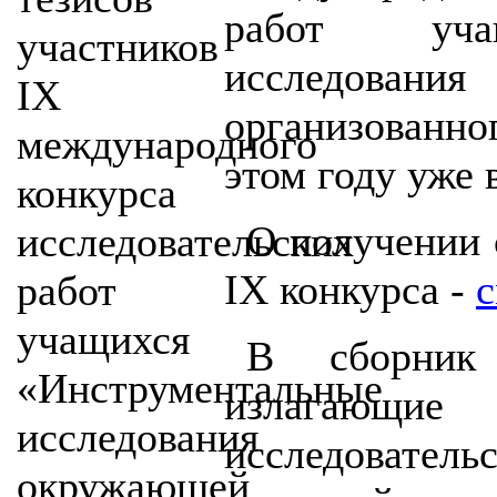
работ учащ
исследова
организованн
этом году уже 
О получении 
IX конкурса -
с
В сборник
излагаю
исследовател